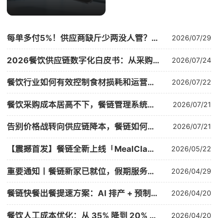
每单多付5%！供应商缺斤少两没人管？餐链用一套系统让验收猫腻当场现形
2026/07/29
2026餐饮供应链数字化白皮书：从采购乱象到全链路智能管理
2026/07/24
餐饮行业如何有效控制食材损耗和运营成本？这3大核心环节必须管住
2026/07/22
餐饮采购成本居高不下，餐链管理系统怎么样？——“以销定采”的降本真相
2026/07/21
告别价格战转向供应链降本，餐链如何助力中小餐饮商家降本10%-20%
2026/07/21
【震撼首发】餐链全新上线「MealClaw」：仅3秒，告诉你上个月为什么亏了
2026/05/22
重要通知丨餐链新家已就位，假期服务不断档（附地址变更及放假时间）
2026/04/29
餐链快餐出餐提速方案：AI 排产 + 预制菜，出餐从 15 分钟到 3 分钟
2026/04/20
餐饮人工成本优化：从 35% 降到 20% 的完整方案
2026/04/20