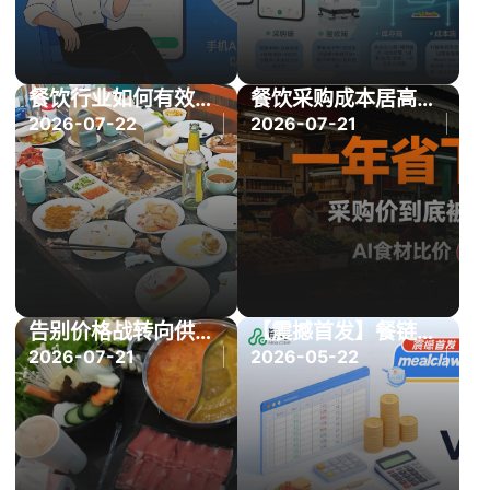
餐饮行业如何有效控制食材损耗和运营成本？这3大核心环节必须管住
餐饮采购成本居高不下，餐链管理系统怎么样？——“以销定采”的降本真相
2026-07-22
2026-07-21
告别价格战转向供应链降本，餐链如何助力中小餐饮商家降本10%-20%
【震撼首发】餐链全新上线「MealClaw」：仅3秒，告诉你上个月为什么亏了
2026-07-21
2026-05-22