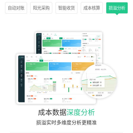
自动对账
阳光采购
智能收货
成本核算
损溢分析
彻
餐
财务不需要再与
本数据
深度分析
会丢单、错单，
警，不需要重复
溢实时多维度分析更精准