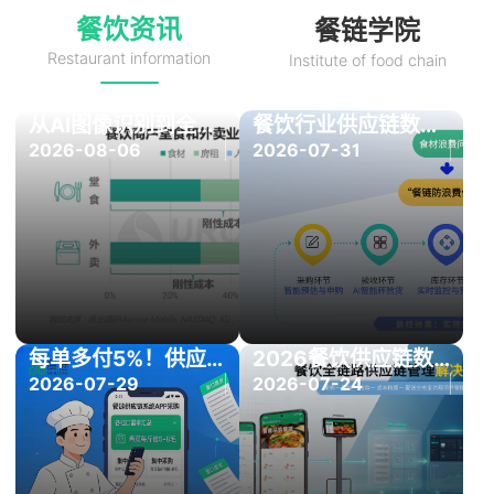
餐饮资讯
餐链学院
Restaurant information
Institute of food chain
从AI图像识别到全链路数字化：餐链新一代餐饮管理系统如何重构餐饮供应链逻辑
餐饮行业供应链数字化转型趋势：中小商家降本路径与智能化供应链解决方案
2026-08-06
2026-07-31
每单多付5%！供应商缺斤少两没人管？餐链用一套系统让验收猫腻当场现形
2026餐饮供应链数字化白皮书：从采购乱象到全链路智能管理
2026-07-29
2026-07-24