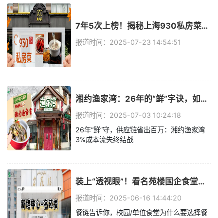
7年5次上榜！揭秘上海930私房菜逆势增长的“稳赢秘籍”
报道时间：2025-07-23 14:54:51
湘约渔家湾：26年的“鲜”字诀，如今靠它锁住3%流失的成本
报道时间：2025-07-03 10:24:18
26年“鲜”守，供应链省出百万：湘约渔家湾
3%成本流失终结战
装上“透视眼”！看名苑楼国企食堂如何借力餐链实现库存0盲区、食安0风险
报道时间：2025-06-16 14:44:20
餐链告诉你，校园/单位食堂为什么要选择餐