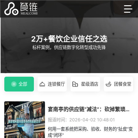
餐饮供应链管理系统成功案例 -
2万+餐饮企业信任之选
标杆案例，供应链数字化转型成功先锋
全部
连锁餐厅
星级酒店
团餐食堂
宴南亭的供应链“减法”：砍掉繁琐，上海本帮菜如何用3个月跑通效率革命
报道时间：2026-04-02 10:48:01
何用一套系统把采购、验收、财务的“扯皮”变
成“闭环”