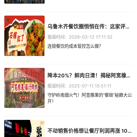
乌鲁木齐餐饮圈悄悄在传：这家评分4.8的餐厅，换了一套“供应链管理系统”
报道时间：2026-03-12 17:11:32
连锁餐饮的成本管控怎么做？
降本20%？鲜肉日清！揭秘阿宽橡果爆汁烤肉的出圈之路……
报道时间：2025-07-11 15:51:11
守护岭南烟火气！阿宽橡果的“餐链”秘籍大公
开！
不动销售价格想让餐厅利润再涨 10%？餐链如何赋能川菜顶流饕林稳步增长