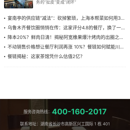
务的“扯皮”变成“闭环”
宴南亭的供应链“减法”：砍掉繁琐，上海本帮菜如何用3个月跑通效率革命
乌鲁木齐餐饮圈悄悄在传：这家评分4.8的餐厅，换了一套“供应链管理系统”
降本20%？鲜肉日清！揭秘阿宽橡果爆汁烤肉的出圈之路……
不动销售价格想让餐厅利润再涨 10%？餐链如何赋能川菜顶流饕林稳步增长
餐链揭秘：这家茶馆凭什么估值2亿？
400-160-2017
服务咨询热线：
联系地址：湖南省长沙市高新区兴工国际 1 栋 401