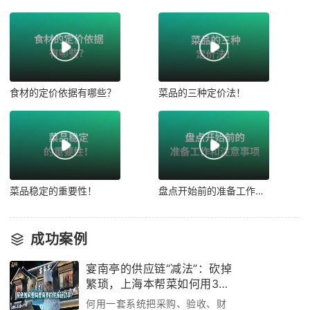
食材的定价依据有哪些？
菜品的三种定价法！
菜品稳定的重要性！
盘点开始前的准备工作和注意事项！
成功案例
宴南亭的供应链“减法”：砍掉
繁琐，上海本帮菜如何用3个
月跑通效率革命
何用一套系统把采购、验收、财