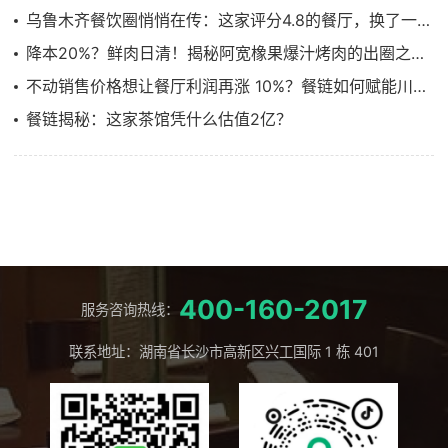
乌鲁木齐餐饮圈悄悄在传：这家评分4.8的餐厅，换了一套“供应链管理系统”
降本20%？鲜肉日清！揭秘阿宽橡果爆汁烤肉的出圈之路……
不动销售价格想让餐厅利润再涨 10%？餐链如何赋能川菜顶流饕林稳步增长
餐链揭秘：这家茶馆凭什么估值2亿？
400-160-2017
服务咨询热线：
联系地址：湖南省长沙市高新区兴工国际 1 栋 401