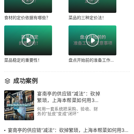
食材的定价依据有哪些？
菜品的三种定价法！
菜品稳定的重要性！
盘点开始前的准备工作和注意事项！
成功案例
宴南亭的供应链“减法”：砍掉
繁琐，上海本帮菜如何用3个
月跑通效率革命
何用一套系统把采购、验收、财
务的“扯皮”变成“闭环”
宴南亭的供应链“减法”：砍掉繁琐，上海本帮菜如何用3个月跑通效率革命