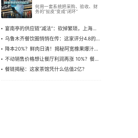
月跑通效率革命
何用一套系统把采购、验收、财
务的“扯皮”变成“闭环”
宴南亭的供应链“减法”：砍掉繁琐，上海本帮菜如何用3个月跑通效率革命
乌鲁木齐餐饮圈悄悄在传：这家评分4.8的餐厅，换了一套“供应链管理系统”
降本20%？鲜肉日清！揭秘阿宽橡果爆汁烤肉的出圈之路……
不动销售价格想让餐厅利润再涨 10%？餐链如何赋能川菜顶流饕林稳步增长
餐链揭秘：这家茶馆凭什么估值2亿？