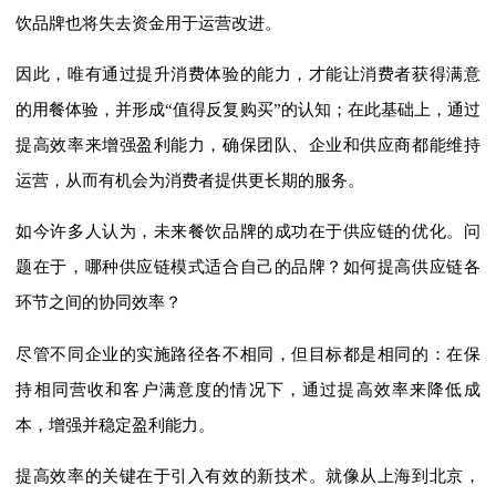
饮品牌也将失去资金用于运营改进。
因此，唯有通过提升消费体验的能力，才能让消费者获得满意
的用餐体验，并形成“值得反复购买”的认知；在此基础上，通过
提高效率来增强盈利能力，确保团队、企业和供应商都能维持
运营，从而有机会为消费者提供更长期的服务。
如今许多人认为，未来餐饮品牌的成功在于供应链的优化。问
题在于，哪种供应链模式适合自己的品牌？如何提高供应链各
环节之间的协同效率？
尽管不同企业的实施路径各不相同，但目标都是相同的：在保
持相同营收和客户满意度的情况下，通过提高效率来降低成
本，增强并稳定盈利能力。
提高效率的关键在于引入有效的新技术。就像从上海到北京，