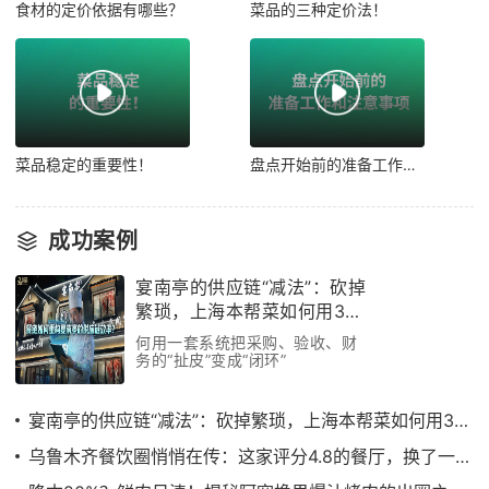
食材的定价依据有哪些？
菜品的三种定价法！
菜品稳定的重要性！
盘点开始前的准备工作和注意事项！
成功案例
宴南亭的供应链“减法”：砍掉
繁琐，上海本帮菜如何用3个
月跑通效率革命
何用一套系统把采购、验收、财
务的“扯皮”变成“闭环”
宴南亭的供应链“减法”：砍掉繁琐，上海本帮菜如何用3个月跑通效率革命
乌鲁木齐餐饮圈悄悄在传：这家评分4.8的餐厅，换了一套“供应链管理系统”