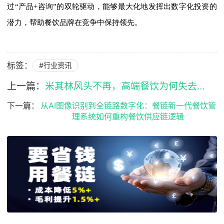
过“产品+咨询”的双轮驱动，能够最大化地发挥出数字化投资的
潜力，帮助餐饮品牌在竞争中保持领先。
标签：
#行业资讯
上一篇：
米其林风头不再，高端餐饮为何失去风采？
下一篇：
从AI图像识别到全链路数字化：餐链新一代餐饮管
理系统如何重构餐饮供应链逻辑