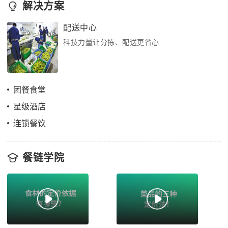
解决方案
配送中心
科技力量让分拣、配送更省心
团餐食堂
星级酒店
连锁餐饮
餐链学院