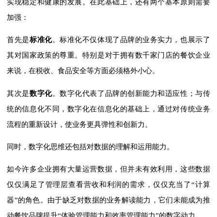
实现稳定和健康的发展。在此基础上，还有两个基本原则需要
加强：
首先是
标准化
。标准化不仅体现了品牌的业务实力，也展示了
其对国家政策的尊重。特别是对于拥有数千家门店的餐饮企业
来说，在税收、食品安全等方面必须格外小心。
其次是
数字化
。数字化代表了品牌的创新能力和适应性；与传
统的信息化不同，数字化在信息化的基础上，通过对传统业务
流程的重新设计，使业务更具弹性和创新力。
同时，数字化思维还包括对数据的理解和运用能力。
如今许多企业拥有大量运营数据，但并未有效利用，这些数据
仅仅满足了管理层查看营收和利润的需求，仅仅充当了“计算
器”的角色。由于缺乏对数据的业务解读能力，它们未能成为推
动餐饮品牌提升“体验管理能力和效率管理能力”的数字动力。