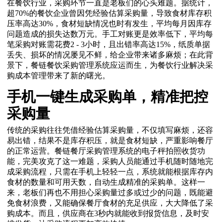
在餐饮行业，采购环节一直是老板们的心头难题。据统计，
超70%的餐饮企业曾因凭经验估算采购量，导致食材库存积
压率高达30%，食材短缺情况也时有发生，平均每月因库存
问题造成的损失达数万元。手工对账更是效率低下，平均每
笔采购对账需花费2 - 3小时，且出错率高达15%，纸质单据
丢失、损坏的情况屡见不鲜，给企业带来诸多麻烦；在此背
景下，餐链餐饮采购管理系统应运而生，为餐饮行业解决采
购成本管理带来了新的曙光。
手机一键生成采购单，精准把控
采购量
传统的采购往往凭借经验估算采购量，不仅填写麻烦，还容
易出错，结果不是库存积压，就是食材短缺，严重影响餐厅
的正常运营。餐链餐厅采购管理系统的电子秤拍照收货功
能，完美攻克了这一难题，采购人员能通过手机随时随地完
成采购流程，只需在手机上轻轻一点，系统就能根据库存内
食材的数量和可用天数，自动生成精准的采购单。这样一
来，老板们再也不用担心采购量过多或过少的问题，既能避
免食材浪费，又能确保餐厅食材的充足供应，大大降低了采
购成本。而且，供应商在3秒内就能收到报货信息，及时安