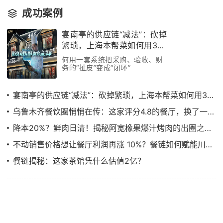
成功案例
宴南亭的供应链“减法”：砍掉
繁琐，上海本帮菜如何用3个
月跑通效率革命
何用一套系统把采购、验收、财
务的“扯皮”变成“闭环”
宴南亭的供应链“减法”：砍掉繁琐，上海本帮菜如何用3个月跑通效率革命
乌鲁木齐餐饮圈悄悄在传：这家评分4.8的餐厅，换了一套“供应链管理系统”
降本20%？鲜肉日清！揭秘阿宽橡果爆汁烤肉的出圈之路……
不动销售价格想让餐厅利润再涨 10%？餐链如何赋能川菜顶流饕林稳步增长
餐链揭秘：这家茶馆凭什么估值2亿？