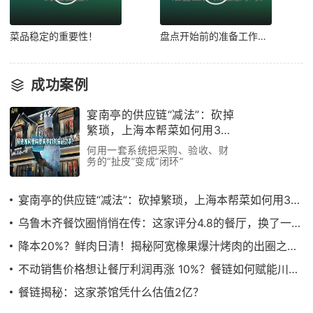
菜品稳定的重要性！
盘点开始前的准备工作和注意事项！
成功案例
宴南亭的供应链“减法”：砍掉
繁琐，上海本帮菜如何用3个
月跑通效率革命
何用一套系统把采购、验收、财
务的“扯皮”变成“闭环”
宴南亭的供应链“减法”：砍掉繁琐，上海本帮菜如何用3个月跑通效率革命
乌鲁木齐餐饮圈悄悄在传：这家评分4.8的餐厅，换了一套“供应链管理系统”
降本20%？鲜肉日清！揭秘阿宽橡果爆汁烤肉的出圈之路……
不动销售价格想让餐厅利润再涨 10%？餐链如何赋能川菜顶流饕林稳步增长
餐链揭秘：这家茶馆凭什么估值2亿？