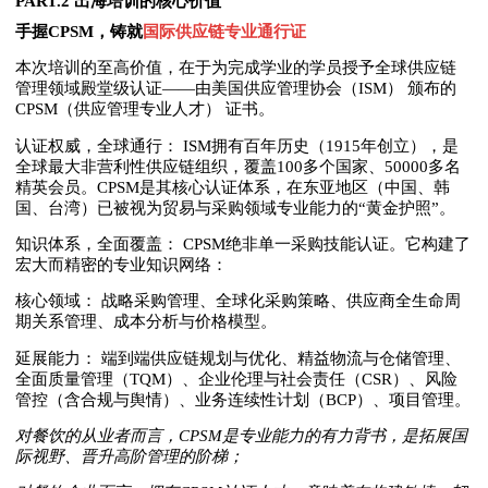
PART.2 出海培训的核心价值
手握CPSM，铸就
国际供应链专业通行证
本次培训的至高价值，在于为完成学业的学员授予全球供应链
管理领域殿堂级认证——由美国供应管理协会（ISM） 颁布的
CPSM（供应管理专业人才） 证书。
认证权威，全球通行： ISM拥有百年历史（1915年创立），是
全球最大非营利性供应链组织，覆盖100多个国家、50000多名
精英会员。CPSM是其核心认证体系，在东亚地区（中国、韩
国、台湾）已被视为贸易与采购领域专业能力的“黄金护照”。
知识体系，全面覆盖： CPSM绝非单一采购技能认证。它构建了
宏大而精密的专业知识网络：
核心领域： 战略采购管理、全球化采购策略、供应商全生命周
期关系管理、成本分析与价格模型。
延展能力： 端到端供应链规划与优化、精益物流与仓储管理、
全面质量管理（TQM）、企业伦理与社会责任（CSR）、风险
管控（含合规与舆情）、业务连续性计划（BCP）、项目管理。
对餐饮的从业者而言，CPSM是专业能力的有力背书，是拓展国
际视野、晋升高阶管理的阶梯；