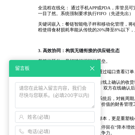
全流程在线化： 通过手机APP或PDA，库管
一目了然。系统强制要求执行FIFO（先进先出
关键词嵌入：餐链智能电子秤和移动化管理，将收货
程使得食材损耗率能从传统的20%降至8%以下
3. 高效协同：构筑无缝衔接的供应链生态
餐链的延伸，是打破组织间的壁垒。
留言板
供应商协同平台： 供应商可以通过端口查看订
自动化对账结算： 系统根据双方线上确认的收货
证”），在期末自动生成对账单。双方在线确认
关键词嵌入： 应用餐链供应链系统后，对账周期从
以从基础核算中解放，转向更有价值的财务管理
三、 升维立意：数字化不止于降本，更是重塑核
如果我们对餐链价值的理解，仅停留在“降本增
业构筑面向未来的数字化核心竞争力。