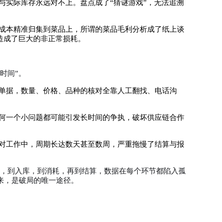
与实际库存永远对不上。盘点成了“猜谜游戏”，无法追溯
材成本精准归集到菜品上，所谓的菜品毛利分析成了纸上谈
造成了巨大的非正常损耗。
时间”。
质单据，数量、价格、品种的核对全靠人工翻找、电话沟
任何一个小问题都可能引发长时间的争执，破坏供应链合作
核对工作中，周期长达数天甚至数周，严重拖慢了结算与报
采购，到入库，到消耗，再到结算，数据在每个环节都陷入孤
来，是破局的唯一途径。