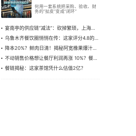
月跑通效率革命
何用一套系统把采购、验收、财
务的“扯皮”变成“闭环”
宴南亭的供应链“减法”：砍掉繁琐，上海本帮菜如何用3个月跑通效率革命
乌鲁木齐餐饮圈悄悄在传：这家评分4.8的餐厅，换了一套“供应链管理系统”
降本20%？鲜肉日清！揭秘阿宽橡果爆汁烤肉的出圈之路……
不动销售价格想让餐厅利润再涨 10%？餐链如何赋能川菜顶流饕林稳步增长
餐链揭秘：这家茶馆凭什么估值2亿？