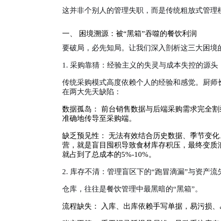
这并非个别人的管理失职，而是传统粗放式管理
一、 困境溯源：被“黑箱”吞噬的餐饮利润
要破局，必先知局。让我们深入剖析这三大困境
1. 采购靠猜：经验主义的失灵与成本失控的源头
传统采购模式高度依赖个人的经验和感觉。厨师
在两大先天缺陷：
数据孤岛： 前台销售数据与后端采购需求完全
准确地传导至采购端。
缺乏预见性： 无法有效结合历史数据、季节变
营，就是盲目囤积导致食材库存积压，最终变质
就占到了总成本的5%-10%。
2. 库存不清：管理盲区下的“跑冒滴漏”与资产流
仓库，往往是餐饮管理中最黑暗的“黑箱”。
流程缺失： 入库、出库依赖手写单据，易污损