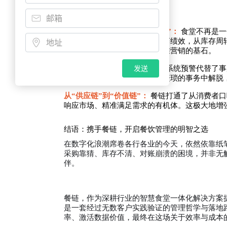
从“成本中心”到“数据资产中心”：
食堂不再是一
数据——从菜品毛利率到供应商绩效，从库存周
据是优化菜单、制定战略、精准营销的基石。
发送
从“被动响应”到“主动管理”：
系统预警代替了事
绩效下滑时会预警。管理者从繁琐的事务中解脱
从“供应链”到“价值链”：
餐链打通了从消费者口
响应市场、精准满足需求的有机体。这极大地增
结语：携手餐链，开启餐饮管理的明智之选
在数字化浪潮席卷各行各业的今天，依然依靠纸
采购靠猜、库存不清、对账崩溃的困境，并非无
伴。
餐链，作为深耕行业的智慧食堂一体化解决方案
是一套经过无数客户实践验证的管理哲学与落地
率、激活数据价值，最终在这场关于效率与成本