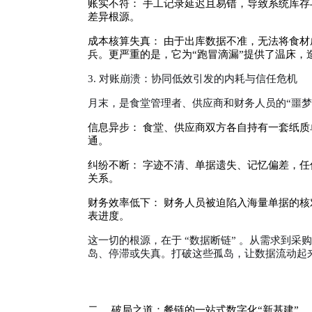
账实不符： 手工记录延迟且易错，导致系统库存
差异根源。
成本核算失真： 由于出库数据不准，无法将食
兵。更严重的是，它为“跑冒滴漏”提供了温床，
3. 对账崩溃：协同低效引发的内耗与信任危机
月末，是食堂管理者、供应商和财务人员的“噩梦
信息异步： 食堂、供应商双方各自持有一套纸
通。
纠纷不断： 字迹不清、单据遗失、记忆偏差，
关系。
财务效率低下： 财务人员被迫陷入海量单据的
表进度。
这一切的根源，在于 “数据断链” 。从需求到
岛、停滞或失真。打破这些孤岛，让数据流动起
二、 破局之道：餐链的一站式数字化“新基建”