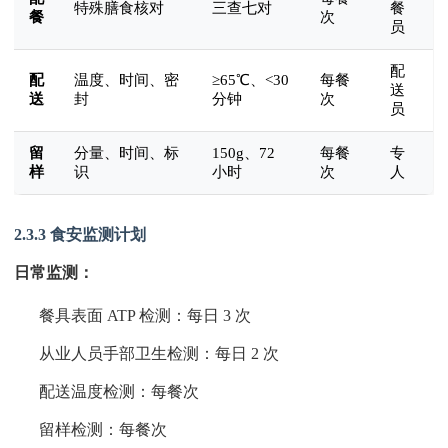
特殊膳食核对
三查七对
餐
餐
次
员
配
配
温度、时间、密
≥65℃、<30
每餐
送
送
封
分钟
次
员
留
分量、时间、标
150g、72
每餐
专
样
识
小时
次
人
2.3.3 食安监测计划
日常监测：
餐具表面 ATP 检测：每日 3 次
从业人员手部卫生检测：每日 2 次
配送温度检测：每餐次
留样检测：每餐次