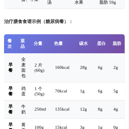
汤
水果
脂肪 59g
治疗膳食食谱示例（糖尿病餐）：
餐
菜
分量
热量
碳水
蛋白
脂肪
次
品
全
早
麦
2 片
160kcal
28g
6g
2g
餐
面
(60g)
包
早
鸡
1 个
70kcal
1g
6g
5g
餐
蛋
(50g)
早
牛
250ml
135kcal
12g
8g
4g
餐
奶
早
黄
100g
15kcal
3g
1g
0g