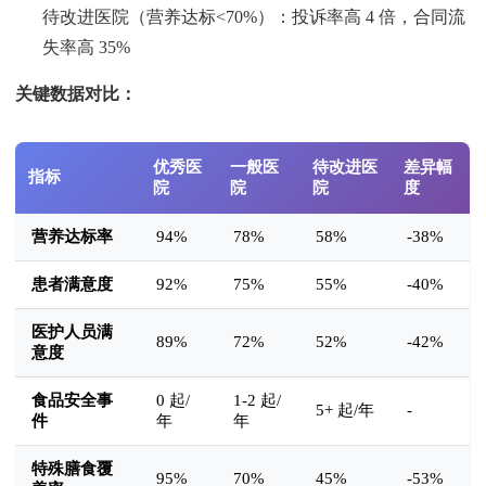
待改进医院（营养达标<70%）：投诉率高 4 倍，合同流
失率高 35%
关键数据对比：
优秀医
一般医
待改进医
差异幅
指标
院
院
院
度
营养达标率
94%
78%
58%
-38%
患者满意度
92%
75%
55%
-40%
医护人员满
89%
72%
52%
-42%
意度
食品安全事
0 起/
1-2 起/
5+ 起/年
-
件
年
年
特殊膳食覆
95%
70%
45%
-53%