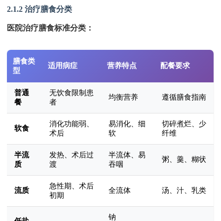
2.1.2 治疗膳食分类
医院治疗膳食标准分类：
膳食类
适用病症
营养特点
配餐要求
型
普通
无饮食限制患
均衡营养
遵循膳食指南
餐
者
消化功能弱、
易消化、细
切碎煮烂、少
软食
术后
软
纤维
半流
发热、术后过
半流体、易
粥、羹、糊状
质
渡
吞咽
急性期、术后
流质
全流体
汤、汁、乳类
初期
钠
低盐