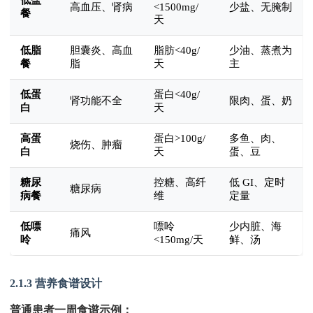
高血压、肾病
<1500mg/
少盐、无腌制
餐
天
低脂
胆囊炎、高血
脂肪<40g/
少油、蒸煮为
餐
脂
天
主
低蛋
蛋白<40g/
肾功能不全
限肉、蛋、奶
白
天
高蛋
蛋白>100g/
多鱼、肉、
烧伤、肿瘤
白
天
蛋、豆
糖尿
控糖、高纤
低 GI、定时
糖尿病
病餐
维
定量
低嘌
嘌呤
少内脏、海
痛风
呤
<150mg/天
鲜、汤
2.1.3 营养食谱设计
普通患者一周食谱示例：