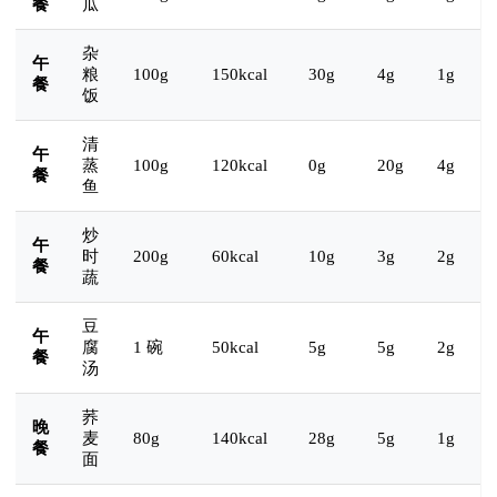
餐
瓜
杂
午
粮
100g
150kcal
30g
4g
1g
餐
饭
清
午
蒸
100g
120kcal
0g
20g
4g
餐
鱼
炒
午
时
200g
60kcal
10g
3g
2g
餐
蔬
豆
午
腐
1 碗
50kcal
5g
5g
2g
餐
汤
荞
晚
麦
80g
140kcal
28g
5g
1g
餐
面