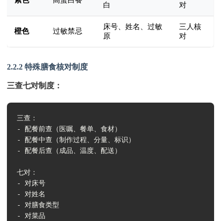
白
对
床号、姓名、过敏
三人核
橙色
过敏禁忌
原
对
2.2.2 特殊膳食核对制度
三查七对制度：
三查：

- 配餐前查（医嘱、餐单、食材）

- 配餐中查（制作过程、分量、标识）

- 配餐后查（成品、温度、配送）

七对：

- 对床号

- 对姓名

- 对膳食类型

- 对菜品
