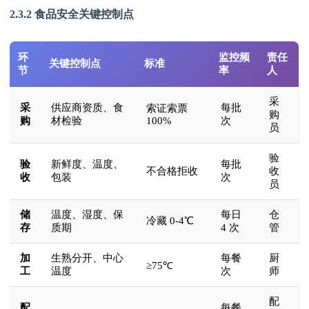
2.3.2 食品安全关键控制点
环
监控频
责任
关键控制点
标准
节
率
人
采
采
供应商资质、食
每批
索证索票
购
购
材检验
100%
次
员
验
验
新鲜度、温度、
每批
不合格拒收
收
收
包装
次
员
储
温度、湿度、保
每日
仓
冷藏 0-4℃
存
质期
4 次
管
加
生熟分开、中心
每餐
厨
≥75℃
工
温度
次
师
配
配
每餐