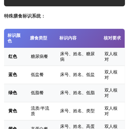
特殊膳食标识系统：
标识颜
膳食类型
标识内容
核对要求
色
床号、姓名、糖尿
双人核
红色
糖尿病餐
病
对
双人核
蓝色
低盐餐
床号、姓名、低盐
对
双人核
绿色
低脂餐
床号、姓名、低脂
对
流质/半流
双人核
黄色
床号、姓名、类型
质
对
床号、姓名、高蛋
双人核
紫色
高蛋白餐