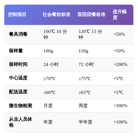
提升幅
控制项目
社会餐饮标准
医院团餐标准
度
100℃ 10 分
120℃ 15 分
餐具消毒
+50%
钟
钟
留样量
100g
150g
+50%
留样时间
24 小时
72 小时
+200%
中心温度
≥70℃
≥75℃
+5℃
配送温度
≥60℃
≥65℃
+5℃
微生物检测
月度
周度
+300%
从业人员体
年度
半年度
+100%
检