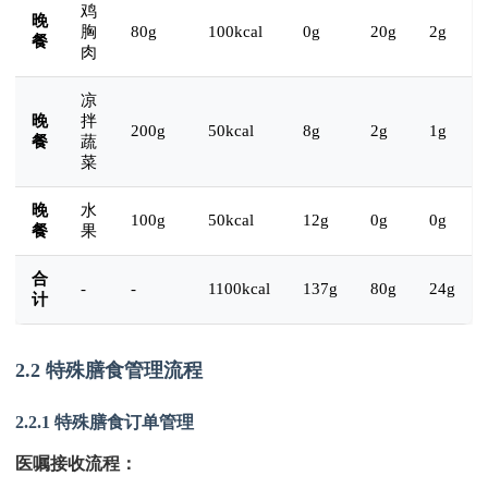
鸡
晚
胸
80g
100kcal
0g
20g
2g
餐
肉
凉
晚
拌
200g
50kcal
8g
2g
1g
餐
蔬
菜
晚
水
100g
50kcal
12g
0g
0g
餐
果
合
-
-
1100kcal
137g
80g
24g
计
2.2 特殊膳食管理流程
2.2.1 特殊膳食订单管理
医嘱接收流程：