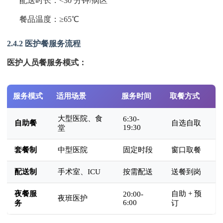
配送时长：<30 分钟/病区
餐品温度：≥65℃
2.4.2 医护餐服务流程
医护人员餐服务模式：
服务模式
适用场景
服务时间
取餐方式
大型医院、食
6:30-
自助餐
自选自取
19:30
堂
套餐制
中型医院
固定时段
窗口取餐
配送制
手术室、ICU
按需配送
送餐到岗
夜餐服
自助 + 预
20:00-
夜班医护
6:00
务
订