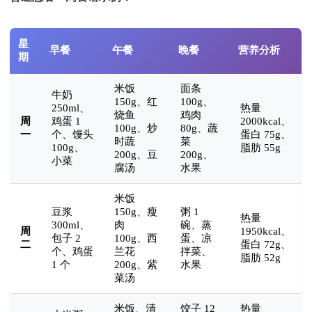
星
早餐
午餐
晚餐
营养分析
期
米饭
面条
牛奶
150g、红
100g、
250ml、
热量
烧鱼
鸡肉
周
鸡蛋 1
2000kcal、
100g、炒
80g、蔬
一
个、馒头
蛋白 75g、
时蔬
菜
100g、
脂肪 55g
200g、豆
200g、
小菜
腐汤
水果
米饭
豆浆
150g、瘦
粥 1
热量
300ml、
肉
碗、蒸
周
1950kcal、
包子 2
100g、西
蛋、凉
二
蛋白 72g、
个、鸡蛋
兰花
拌菜、
脂肪 52g
1 个
200g、紫
水果
菜汤
米饭、清
饺子 12
热量