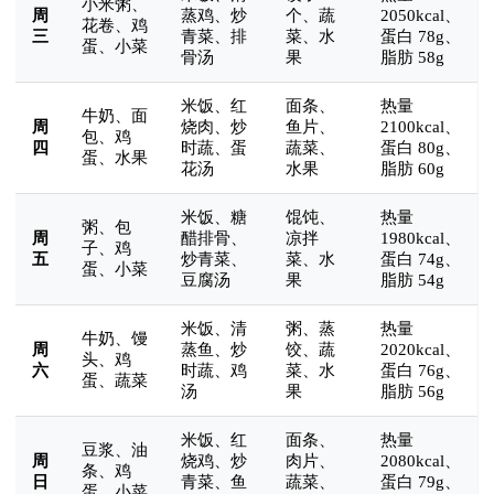
小米粥、
周
蒸鸡、炒
个、蔬
2050kcal、
花卷、鸡
三
青菜、排
菜、水
蛋白 78g、
蛋、小菜
骨汤
果
脂肪 58g
米饭、红
面条、
热量
牛奶、面
周
烧肉、炒
鱼片、
2100kcal、
包、鸡
四
时蔬、蛋
蔬菜、
蛋白 80g、
蛋、水果
花汤
水果
脂肪 60g
米饭、糖
馄饨、
热量
粥、包
周
醋排骨、
凉拌
1980kcal、
子、鸡
五
炒青菜、
菜、水
蛋白 74g、
蛋、小菜
豆腐汤
果
脂肪 54g
米饭、清
粥、蒸
热量
牛奶、馒
周
蒸鱼、炒
饺、蔬
2020kcal、
头、鸡
六
时蔬、鸡
菜、水
蛋白 76g、
蛋、蔬菜
汤
果
脂肪 56g
米饭、红
面条、
热量
豆浆、油
周
烧鸡、炒
肉片、
2080kcal、
条、鸡
日
青菜、鱼
蔬菜、
蛋白 79g、
蛋、小菜