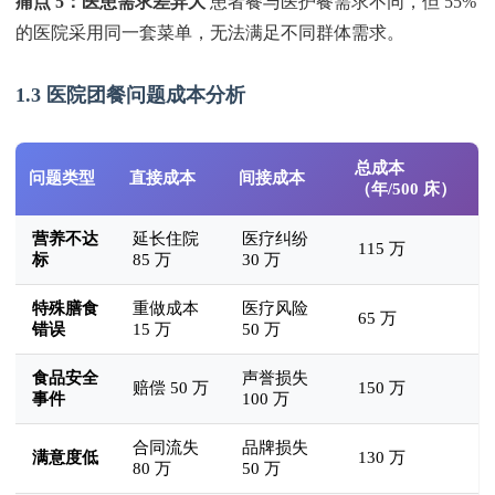
痛点 5：医患需求差异大
患者餐与医护餐需求不同，但 55%
的医院采用同一套菜单，无法满足不同群体需求。
1.3 医院团餐问题成本分析
总成本
问题类型
直接成本
间接成本
（年/500 床）
营养不达
延长住院
医疗纠纷
115 万
标
85 万
30 万
特殊膳食
重做成本
医疗风险
65 万
错误
15 万
50 万
食品安全
声誉损失
赔偿 50 万
150 万
事件
100 万
合同流失
品牌损失
满意度低
130 万
80 万
50 万