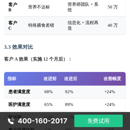
营养师团队 + 系
客户
营养不达标
50 万
B
统
信息化 + 流程再
客户
特殊膳食差错
40 万
C
造
3.3 效果对比
客户 A 效果（实施 12 个月后）：
指标
改进前
改进后
改善幅度
患者满意度
68%
92%
+24%
医护满意度
65%
89%
+24%
投诉率
6.5%
1.2%
-82%
400-160-2017
免费试用