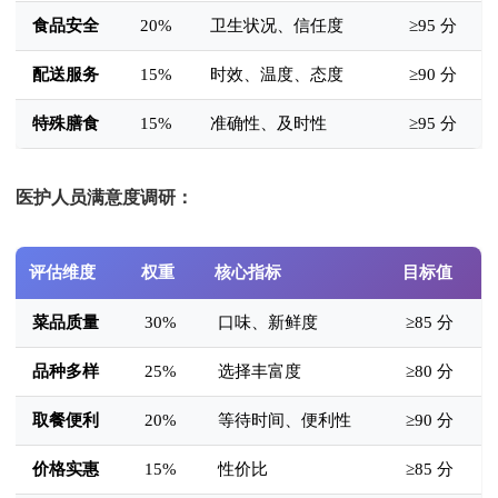
食品安全
20%
卫生状况、信任度
≥95 分
配送服务
15%
时效、温度、态度
≥90 分
特殊膳食
15%
准确性、及时性
≥95 分
医护人员满意度调研：
评估维度
权重
核心指标
目标值
菜品质量
30%
口味、新鲜度
≥85 分
品种多样
25%
选择丰富度
≥80 分
取餐便利
20%
等待时间、便利性
≥90 分
价格实惠
15%
性价比
≥85 分