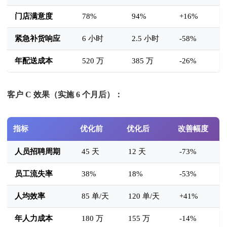
门店满意度
78%
94%
+16%
紧急补货响应
6 小时
2.5 小时
-58%
年配送成本
520 万
385 万
-26%
客户 C 效果（实施 6 个月后）：
指标
优化前
优化后
改善幅度
人员招聘周期
45 天
12 天
-73%
员工流失率
38%
18%
-53%
人均效率
85 单/天
120 单/天
+41%
年人力成本
180 万
155 万
-14%