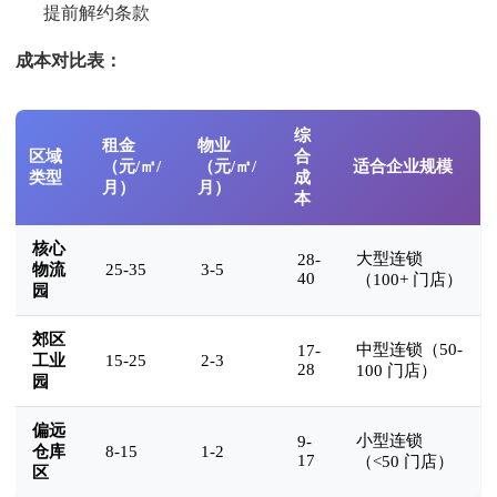
提前解约条款
成本对比表：
综
租金
物业
区域
合
（元/㎡/
（元/㎡/
适合企业规模
类型
成
月）
月）
本
核心
大型连锁
28-
物流
25-35
3-5
40
（100+ 门店）
园
郊区
中型连锁（50-
17-
工业
15-25
2-3
28
100 门店）
园
偏远
小型连锁
9-
仓库
8-15
1-2
17
（<50 门店）
区