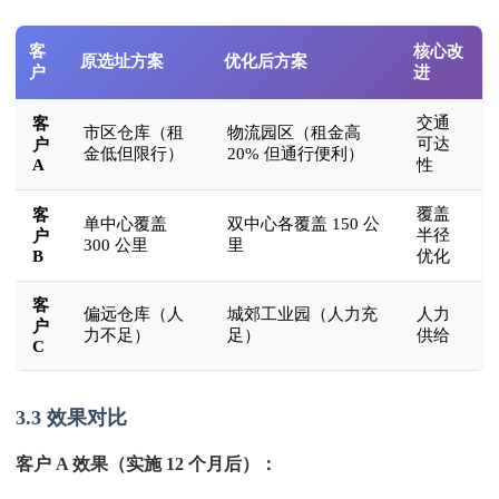
客
核心改
原选址方案
优化后方案
户
进
交通
客
市区仓库（租
物流园区（租金高
可达
户
金低但限行）
20% 但通行便利）
A
性
覆盖
客
单中心覆盖
双中心各覆盖 150 公
半径
户
300 公里
里
B
优化
客
偏远仓库（人
城郊工业园（人力充
人力
户
力不足）
足）
供给
C
3.3 效果对比
客户 A 效果（实施 12 个月后）：