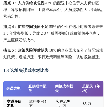
痛点 3：人力供给被忽视
42% 的配送中心位于人力稀缺区
域，导致招聘困难、工资成本高企、人员流动性大，影响运
营稳定性。
痛点 4：扩展空间预留不足
55% 的企业在选址时未考虑未来
3-5 年业务增长，导致 2-3 年后需要搬迁或租赁额外仓库，
产生巨额迁移成本。
痛点 5：政策风险评估缺失
18% 的企业因未充分了解区域规
划政策，遭遇拆迁、限行政策调整等风险，被迫紧急搬迁。
1.3 选址失误成本对比表
直接成本损
间接成本损
总损失（年
失误类型
失
失
均）
交通评估
燃油费 +35
客户流失
85 万
不足
万
+50 万