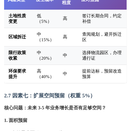
程度
土地性质
低
签订长期合同，约定
高
变更
（5%）
补偿
中
查阅规划，避开拆迁
区域拆迁
高
（15%）
区
限行政策
中
选择物流园区，办理
中
收紧
（20%）
通行证
环保要求
高
提前达标，预留改造
中
提升
（40%）
预算
2.7 因素七：扩展空间预留（权重 5%）
核心问题：未来 3-5 年业务增长是否有足够空间？
1. 面积预留