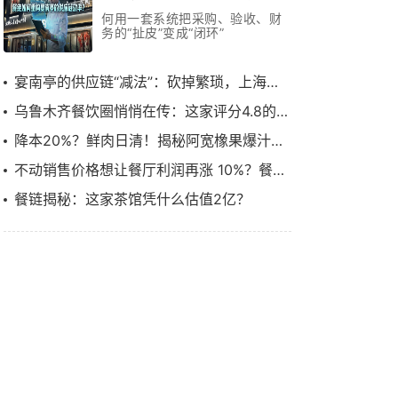
月跑通效率革命
何用一套系统把采购、验收、财
务的“扯皮”变成“闭环”
宴南亭的供应链“减法”：砍掉繁琐，上海本帮菜如何用3个月跑通效率革命
乌鲁木齐餐饮圈悄悄在传：这家评分4.8的餐厅，换了一套“供应链管理系统”
降本20%？鲜肉日清！揭秘阿宽橡果爆汁烤肉的出圈之路……
不动销售价格想让餐厅利润再涨 10%？餐链如何赋能川菜顶流饕林稳步增长
餐链揭秘：这家茶馆凭什么估值2亿？