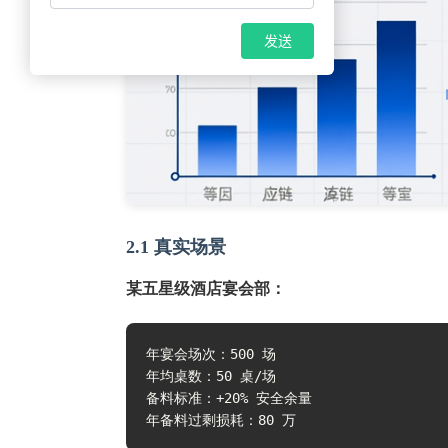
发送
2.1 真实场景
某五星级酒店宴会部：
年宴会场次：500 场

年均桌数：50 桌/场

备料标准：+20% 安全余量

年备料过剩损耗：80 万