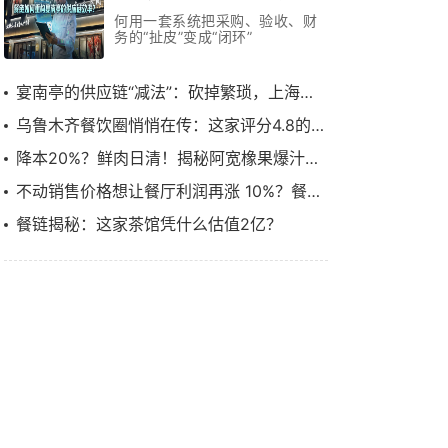
月跑通效率革命
何用一套系统把采购、验收、财
务的“扯皮”变成“闭环”
宴南亭的供应链“减法”：砍掉繁琐，上海本帮菜如何用3个月跑通效率革命
乌鲁木齐餐饮圈悄悄在传：这家评分4.8的餐厅，换了一套“供应链管理系统”
降本20%？鲜肉日清！揭秘阿宽橡果爆汁烤肉的出圈之路……
不动销售价格想让餐厅利润再涨 10%？餐链如何赋能川菜顶流饕林稳步增长
餐链揭秘：这家茶馆凭什么估值2亿？