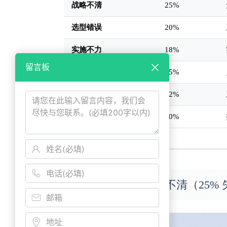
战略不清
25%
选型错误
20%
实施不力
18%
留言板
组织抵触
15%
数据孤岛
12%
投入不足
10%
二、原因一：战略不清（25%