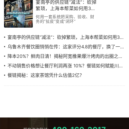
宴南亭的供应链“减法”：砍掉
繁琐，上海本帮菜如何用3个
月跑通效率革命
何用一套系统把采购、验收、财
务的“扯皮”变成“闭环”
宴南亭的供应链“减法”：砍掉繁琐，上海本帮菜如何用3个月跑通效率革命
乌鲁木齐餐饮圈悄悄在传：这家评分4.8的餐厅，换了一套“供应链管理系统”
降本20%？鲜肉日清！揭秘阿宽橡果爆汁烤肉的出圈之路……
不动销售价格想让餐厅利润再涨 10%？餐链如何赋能川菜顶流饕林稳步增长
餐链揭秘：这家茶馆凭什么估值2亿？