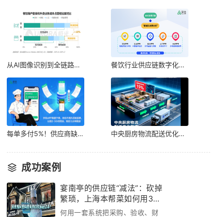
从AI图像识别到全链路数字化：餐链新一代餐饮管理系统如何重构餐饮供应链逻辑
餐饮行业供应链数字化转型趋势：中小商家降本路径与智能化供应链解决方案
每单多付5%！供应商缺斤少两没人管？餐链用一套系统让验收猫腻当场现形
中央厨房物流配送优化指南
成功案例
宴南亭的供应链“减法”：砍掉
繁琐，上海本帮菜如何用3个
月跑通效率革命
何用一套系统把采购、验收、财