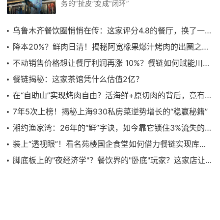
务的“扯皮”变成“闭环”
乌鲁木齐餐饮圈悄悄在传：这家评分4.8的餐厅，换了一套“供应链管理系统”
降本20%？鲜肉日清！揭秘阿宽橡果爆汁烤肉的出圈之路……
不动销售价格想让餐厅利润再涨 10%？餐链如何赋能川菜顶流饕林稳步增长
餐链揭秘：这家茶馆凭什么估值2亿？
在“自助山”实现烤肉自由？活海鲜+原切肉的背后，竟有它的功劳？
7年5次上榜！揭秘上海930私房菜逆势增长的“稳赢秘籍”
湘约渔家湾：26年的“鲜”字诀，如今靠它锁住3%流失的成本
装上“透视眼”！看名苑楼国企食堂如何借力餐链实现库存0盲区、食安0风险
脚底板上的"夜经济学"？餐饮界的"卧底"玩家？这家店让年轻人玩明白了！