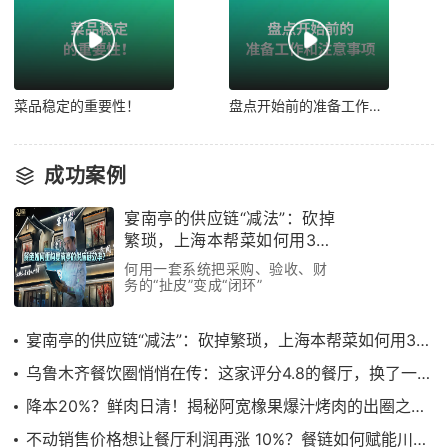
菜品稳定的重要性！
盘点开始前的准备工作和注意事项！
成功案例
宴南亭的供应链“减法”：砍掉
繁琐，上海本帮菜如何用3个
月跑通效率革命
何用一套系统把采购、验收、财
务的“扯皮”变成“闭环”
宴南亭的供应链“减法”：砍掉繁琐，上海本帮菜如何用3个月跑通效率革命
乌鲁木齐餐饮圈悄悄在传：这家评分4.8的餐厅，换了一套“供应链管理系统”
降本20%？鲜肉日清！揭秘阿宽橡果爆汁烤肉的出圈之路……
不动销售价格想让餐厅利润再涨 10%？餐链如何赋能川菜顶流饕林稳步增长